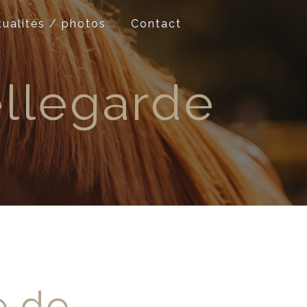
tualités / photos
Contact
llegarde
e de