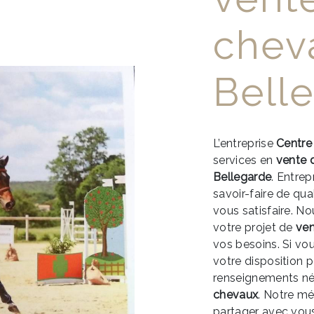
chev
Bell
L’entreprise
Centre
services en
vente 
Bellegarde
. Entrep
savoir-faire de qu
vous satisfaire. 
votre projet de
ven
vos besoins. Si vo
votre disposition 
renseignements né
chevaux
. Notre mé
partager avec vous