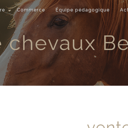
re
Commerce
Équipe pédagogique
Ac
e chevaux Be
vent