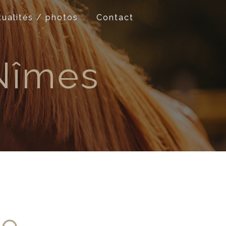
tualités / photos
Contact
Nîmes
re