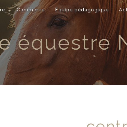
re
Commerce
Équipe pédagogique
Ac
re équestre 
cent