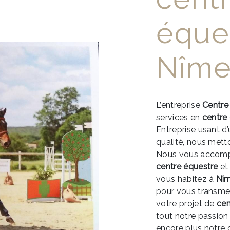
éque
Nîme
L’entreprise
Centre
services en
centre
Entreprise usant d’
qualité, nous mett
Nous vous accompa
centre équestre
et
vous habitez à
Nî
pour vous transme
votre projet de
cen
tout notre passion
encore plus notre d